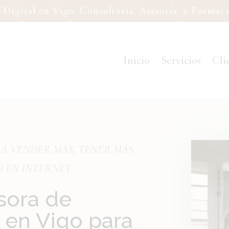
 Digital en Vigo: Consultoría, Asesoría y Formaci
Inicio
Servicios
Cli
 A VENDER MÁS, TENER MÁS
D EN INTERNET
sora de
l en Vigo para